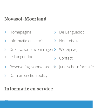
Capendu
Novasol-Moerland
Capestang
Homepagina
De Languedoc
Carcassonne
Informatie en service
Hoe reist u
Castelnau-de-Guers
Onze vakantiewoniningen
Wie zijn wij
in de Languedoc
Contact
Caunes-Minervois
Reserveringsvoorwaarden
Juridische informatie
Causses-et-Veyran
Data protection policy
Caussiniojouls
Informatie en service
Cazedarnes
Bel +33 (0)1 64 17 36 00