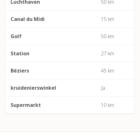
Luchthaven
50 km
Béziers
Canal du Midi
15 km
Bize-Minervois
Golf
50 km
Boujan-sur-Libron
Boutenac
Station
27 km
Cabrerolles
Béziers
45 km
Cailhau
kruidenierswinkel
Ja
Camplong (Félines-Minervois)
Supermarkt
10 km
Camprafaud (Ferrières-Poussarou)
Capendu