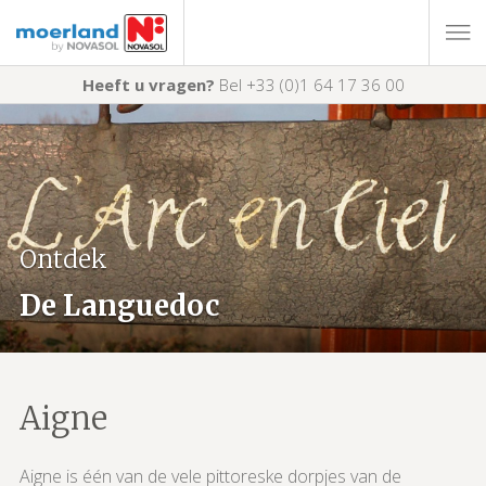
Heeft u vragen?
Bel +33 (0)1 64 17 36 00
Ontdek
De Languedoc
Aigne
Aigne is één van de vele pittoreske dorpjes van de