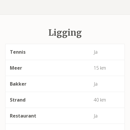
Azillanet
Azille
Ligging
Babeau-Bouldoux
Bages
Tennis
Ja
Bassan
Meer
15 km
Beaufort
Bakker
Ja
Bédarieux
Strand
40 km
Berlou
Restaurant
Ja
Bessan