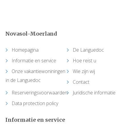
Capestang
Carcassonne
Novasol-Moerland
Castelnau-de-Guers
Homepagina
De Languedoc
Caunes-Minervois
Informatie en service
Hoe reist u
Causses-et-Veyran
Onze vakantiewoniningen
Wie zijn wij
in de Languedoc
Contact
Caussiniojouls
Reserveringsvoorwaarden
Juridische informatie
Cazedarnes
Data protection policy
Cazelles (Abeilhan)
Informatie en service
Cazouls-lès-Béziers