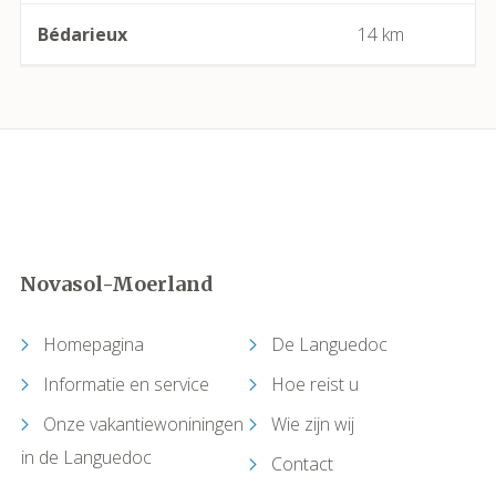
Capendu
Bédarieux
14 km
Capestang
Carcassonne
Castelnau-de-Guers
Caunes-Minervois
Novasol-Moerland
Causses-et-Veyran
Homepagina
De Languedoc
Caussiniojouls
Informatie en service
Hoe reist u
Cazedarnes
Onze vakantiewoniningen
Wie zijn wij
in de Languedoc
Cazelles (Abeilhan)
Contact