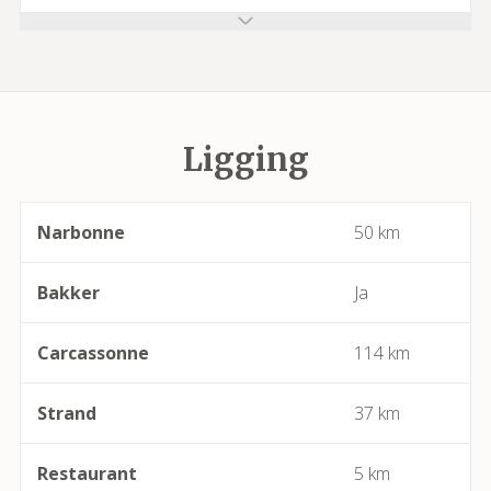
Azillanet
Azille
Ligging
Babeau-Bouldoux
Bages
Narbonne
50 km
Bassan
Bakker
Ja
Beaufort
Carcassonne
114 km
Bédarieux
Strand
37 km
Berlou
Restaurant
5 km
Bessan