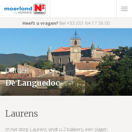
Heeft u vragen?
Bel +33 (0)1 64 17 36 00
Ontdek
De Languedoc
Laurens
In het dorp Laurens vindt u 2 bakkers, een slager,