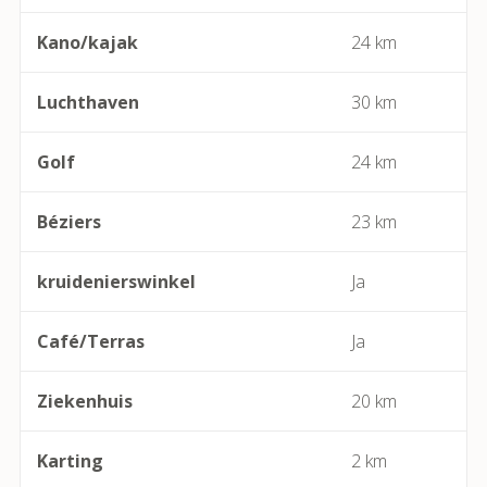
Kano/kajak
24 km
Béziers
Luchthaven
30 km
Bize-Minervois
Golf
24 km
Boujan-sur-Libron
Boutenac
Béziers
23 km
Cabrerolles
kruidenierswinkel
Ja
Cailhau
Café/Terras
Ja
Camplong (Félines-Minervois)
Ziekenhuis
20 km
Camprafaud (Ferrières-Poussarou)
Karting
2 km