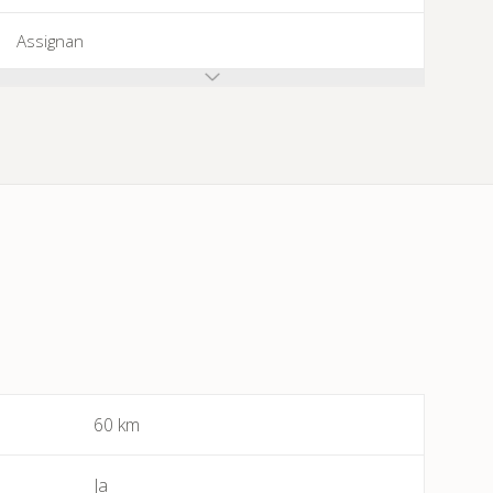
Assignan
Azillanet
Azille
Babeau-Bouldoux
Bages
Bassan
Beaufort
60 km
Bédarieux
Ja
Berlou