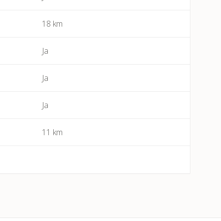
18 km
Bessan
Béziers
Ja
Bize-Minervois
Ja
Boujan-sur-Libron
Ja
Boutenac
11 km
Cabrerolles
Cailhau
Camplong (Félines-Minervois)