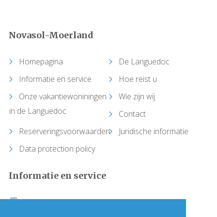
Capestang
Novasol-Moerland
Carcassonne
Homepagina
De Languedoc
Castelnau-de-Guers
Informatie en service
Hoe reist u
Caunes-Minervois
Onze vakantiewoniningen
Wie zijn wij
in de Languedoc
Contact
Causses-et-Veyran
Reserveringsvoorwaarden
Juridische informatie
Caussiniojouls
Data protection policy
Cazedarnes
Informatie en service
Cazelles (Abeilhan)
Bel +33 (0)1 64 17 36 00