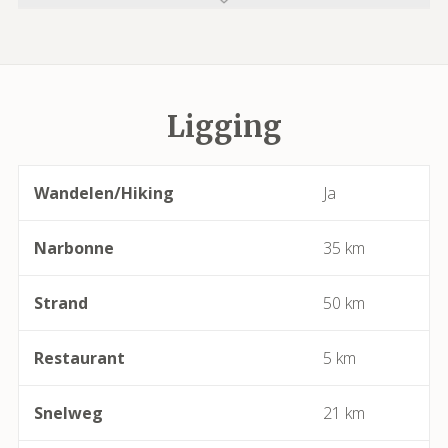
Azillanet
Azille
Ligging
Babeau-Bouldoux
Bages
Wandelen/Hiking
Ja
Bassan
Narbonne
35 km
Beaufort
Strand
50 km
Bédarieux
Restaurant
5 km
Berlou
Snelweg
21 km
Bessan