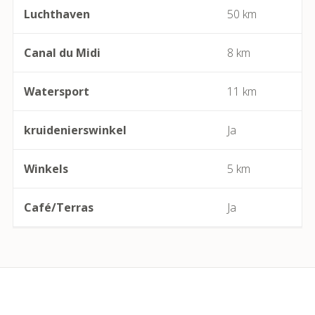
Luchthaven
50 km
Béziers
Canal du Midi
8 km
Bize-Minervois
Watersport
11 km
Boujan-sur-Libron
Boutenac
kruidenierswinkel
Ja
Cabrerolles
Winkels
5 km
Cailhau
Café/Terras
Ja
Camplong (Félines-Minervois)
Camprafaud (Ferrières-Poussarou)
Capendu