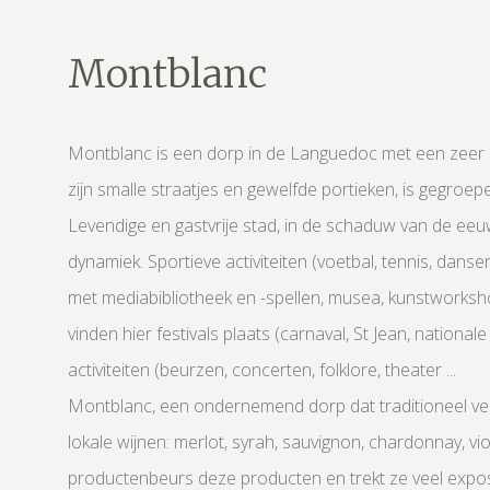
Montblanc
Montblanc is een dorp in de Languedoc met een zeer
zijn smalle straatjes en gewelfde portieken, is gegroep
Levendige en gastvrije stad, in de schaduw van de e
dynamiek. Sportieve activiteiten (voetbal, tennis, dansen,
met mediabibliotheek en -spellen, musea, kunstworkshop
vinden hier festivals plaats (carnaval, St Jean, national
activiteiten (beurzen, concerten, folklore, theater ...
Montblanc, een ondernemend dorp dat traditioneel v
lokale wijnen: merlot, syrah, sauvignon, chardonnay, v
productenbeurs deze producten en trekt ze veel expo