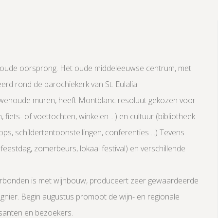
 oude oorsprong. Het oude middeleeuwse centrum, met
eerd rond de parochiekerk van St. Eulalia
euwenoude muren, heeft Montblanc resoluut gekozen voor
 fiets- of voettochten, winkelen ...) en cultuur (bibliotheek
s, schildertentoonstellingen, conferenties ...) Tevens
e feestdag, zomerbeurs, lokaal festival) en verschillende
erbonden is met wijnbouw, produceert zeer gewaardeerde
iognier. Begin augustus promoot de wijn- en regionale
santen en bezoekers.