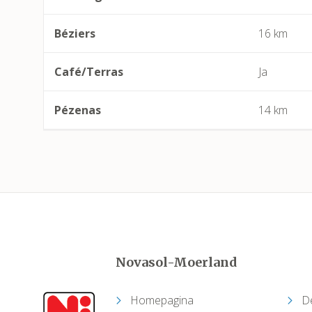
Béziers
16 km
Café/Terras
Ja
Pézenas
14 km
Novasol-Moerland
Homepagina
D