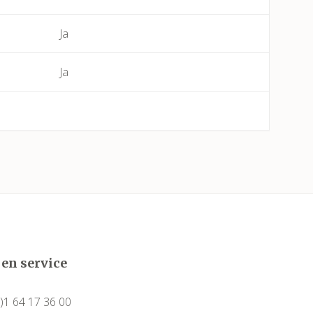
Ja
Bessan
Béziers
Ja
Bize-Minervois
Boujan-sur-Libron
Boutenac
Cabrerolles
Cailhau
 en service
Camplong (Félines-Minervois)
)1 64 17 36 00