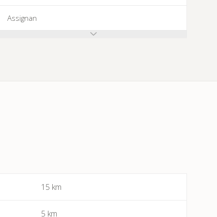
Assignan
Azillanet
Azille
Babeau-Bouldoux
Bages
Bassan
Beaufort
15 km
Bédarieux
5 km
Berlou