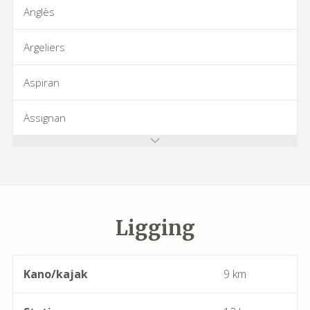
Anglès
Argeliers
Aspiran
Assignan
Azillanet
Azille
Ligging
Babeau-Bouldoux
Bages
Kano/kajak
9 km
Bassan