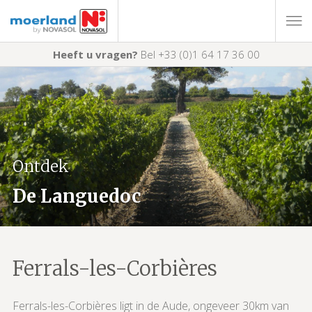
Heeft u vragen?
Bel +33 (0)1 64 17 36 00
Ontdek
De Languedoc
Ferrals-les-Corbières
Ferrals-les-Corbières ligt in de Aude, ongeveer 30km van