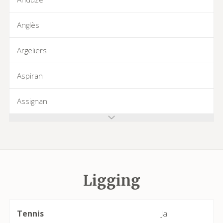
Anglès
Argeliers
Aspiran
Assignan
Azillanet
Azille
Ligging
Babeau-Bouldoux
Bages
Tennis
Ja