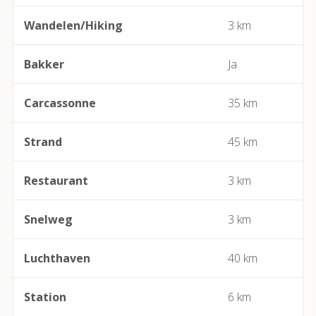
Bassan
Wandelen/Hiking
3 km
Beaufort
Bakker
Ja
Bédarieux
Carcassonne
35 km
Berlou
Strand
45 km
Bessan
Restaurant
3 km
Béziers
Snelweg
3 km
Bize-Minervois
Luchthaven
40 km
Boujan-sur-Libron
Boutenac
Station
6 km