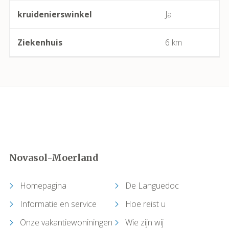
Cabrerolles
kruidenierswinkel
Ja
Cailhau
Ziekenhuis
6 km
Camplong (Félines-Minervois)
Camprafaud (Ferrières-Poussarou)
Capendu
Capestang
Novasol-Moerland
Carcassonne
Homepagina
De Languedoc
Castelnau-de-Guers
Informatie en service
Hoe reist u
Caunes-Minervois
Onze vakantiewoniningen
Wie zijn wij