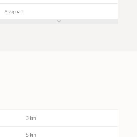
Assignan
Azillanet
Azille
Babeau-Bouldoux
Bages
Bassan
Beaufort
3 km
Bédarieux
5 km
Berlou