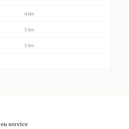
4 km
Bessan
Béziers
5 km
Bize-Minervois
5 km
Boujan-sur-Libron
Boutenac
Cabrerolles
Cailhau
Camplong (Félines-Minervois)
 en service