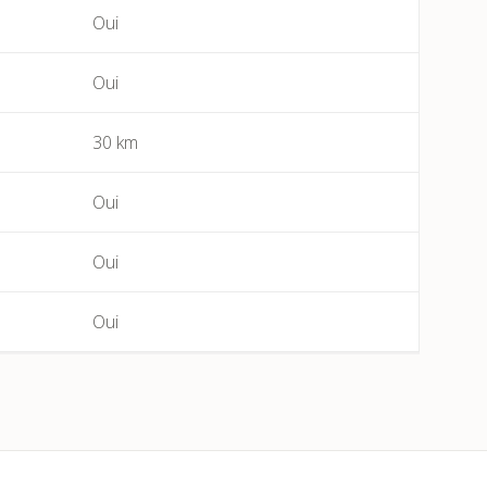
Oui
Bessan
Oui
Béziers
30 km
Bize-Minervois
Oui
Boujan-sur-Libron
Oui
Boutenac
Oui
Cabrerolles
Cailhau
Camplong (Félines-Minervois)