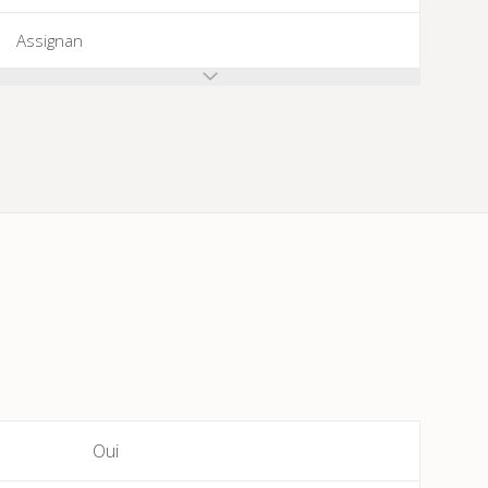
Assignan
Azillanet
Azille
Babeau-Bouldoux
Bages
Bassan
Beaufort
Bédarieux
Oui
Berlou