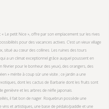
« Le petit Nice », offre par son emplacement sur les rives
ossibilités pour des vacances actives. C’est un vieux village
, situé au cœur des collines. Les ruines des tours
qui a un climat exceptionnel grâce auquel poussent en
 en février pour le bonheur des yeux), des orangers, des
éen » mérite à coup sûr une visite ; ce jardin a une
xotiques, dont les cactus de Barbarie dont les fruits sont
 de genièvre et les arbres de nèfle japonais.
oleillés, il fait bon de nager. Roquebrun possède une
 vins et artistiques, une base de pédalo/paddle et une