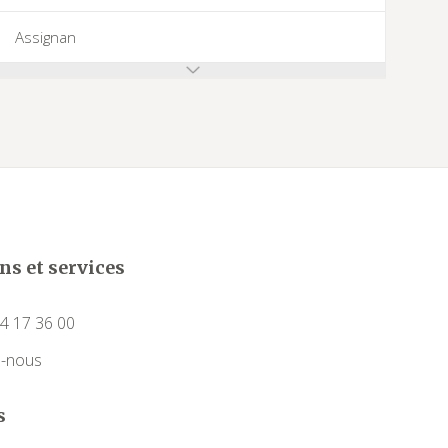
Assignan
Azillanet
Azille
Babeau-Bouldoux
Bages
ns et services
Bassan
4 17 36 00
Beaufort
z-nous
Bédarieux
s
Berlou