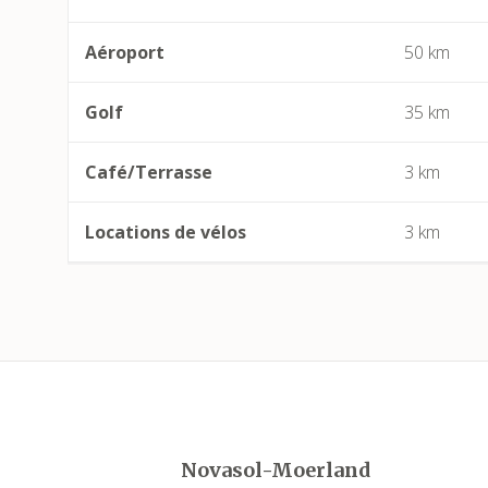
Aéroport
50 km
Golf
35 km
Café/Terrasse
3 km
Locations de vélos
3 km
Novasol-Moerland