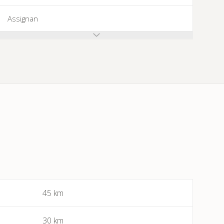
Assignan
Azillanet
Azille
Babeau-Bouldoux
Bages
Bassan
Beaufort
45 km
Bédarieux
30 km
Berlou