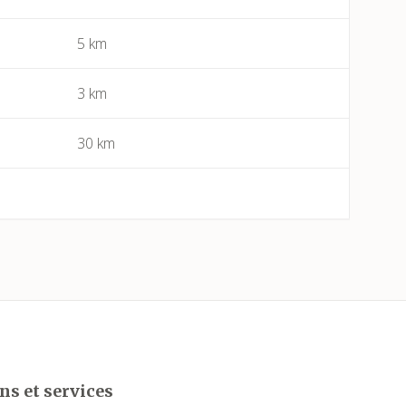
5 km
Bessan
Béziers
3 km
Bize-Minervois
30 km
Boujan-sur-Libron
Boutenac
Cabrerolles
Cailhau
Camplong (Félines-Minervois)
ns et services