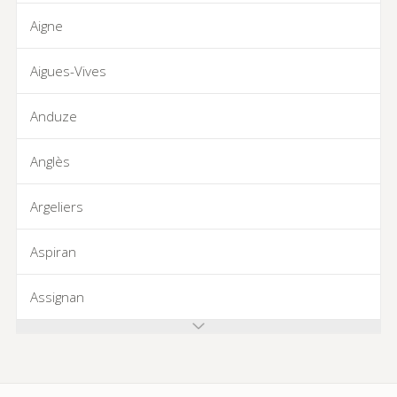
Aigne
Aigues-Vives
Anduze
Anglès
Argeliers
Aspiran
Assignan
Azillanet
Azille