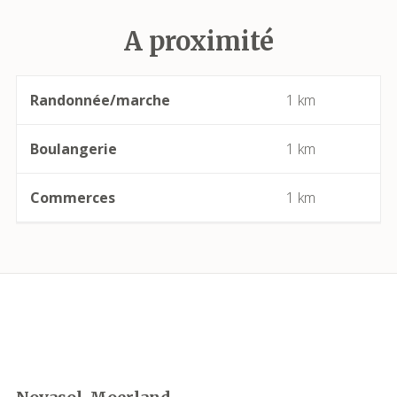
A proximité
Babeau-Bouldoux
Bages
Randonnée/marche
1 km
Bassan
Boulangerie
1 km
Beaufort
Commerces
1 km
Bédarieux
Berlou
Bessan
Béziers