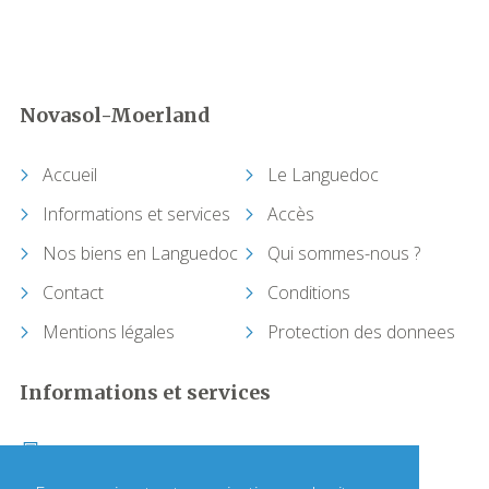
Félines-Minervois
Ferrals-les-Corbières
Novasol-Moerland
Ferrals-les-Montagnes
Accueil
Le Languedoc
Ferrières-Poussarou
Informations et services
Accès
Fontiers-Cabardès
Nos biens en Languedoc
Qui sommes-nous ?
Contact
Conditions
Gigean
Mentions légales
Protection des donnees
Gimios (Saint-Jean-de-Minervois)
Informations et services
Ginestas
+33 (0)1 64 17 36 00
Hérépian