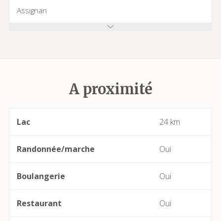
Assignan
Azillanet
Azille
A proximité
Babeau-Bouldoux
Bages
Lac
24 km
Bassan
Randonnée/marche
Oui
Beaufort
Boulangerie
Oui
Bédarieux
Restaurant
Oui
Berlou