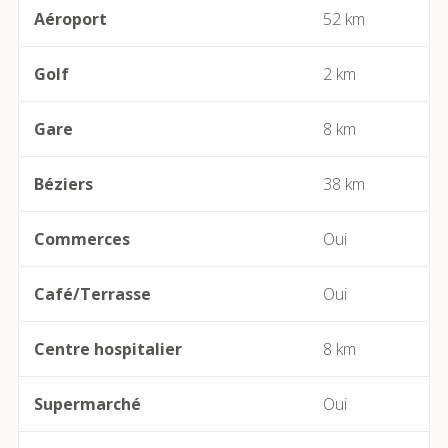
Aéroport
52 km
Bessan
Golf
2 km
Béziers
Gare
8 km
Bize-Minervois
Béziers
38 km
Boujan-sur-Libron
Boutenac
Commerces
Oui
Cabrerolles
Café/Terrasse
Oui
Cailhau
Centre hospitalier
8 km
Camplong (Félines-Minervois)
Supermarché
Oui
Camprafaud (Ferrières-Poussarou)