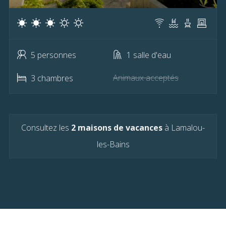
Copujol (Pardailhan)
Corneilhan
5 personnes
1 salle d'eau
Creissan
Animaux acceptés
3 chambres
Cruzy
Cuxac-Cabardès
Consultez les
2 maisons de vacances
à Lamalou-
Dio-et-Valquières
les-Bains
Escales
Espondeilhan
Fayence