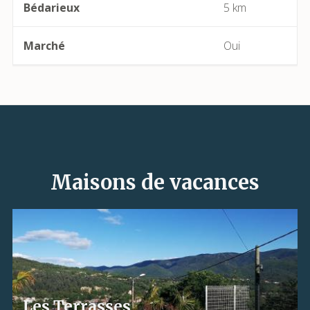
Bédarieux
5 km
Cap d'Agde (Agde)
Marché
Oui
Capendu
Capestang
Carcassonne
Castelnau-de-Guers
Maisons de vacances
Caunes-Minervois
Causses-et-Veyran
Caussiniojouls
Les Terrasses