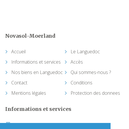
Babeau-Bouldoux
Bages
Novasol-Moerland
Bassan
Accueil
Le Languedoc
Beaufort
Informations et services
Accès
Bédarieux
Nos biens en Languedoc
Qui sommes-nous ?
Contact
Conditions
Berlou
Mentions légales
Protection des donnees
Bessan
Informations et services
Béziers
+33 (0)1 64 17 36 00