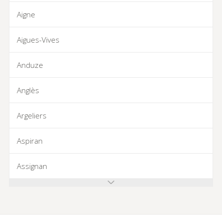
Aigne
Aigues-Vives
Anduze
Anglès
Argeliers
Aspiran
Assignan
Azillanet
Azille