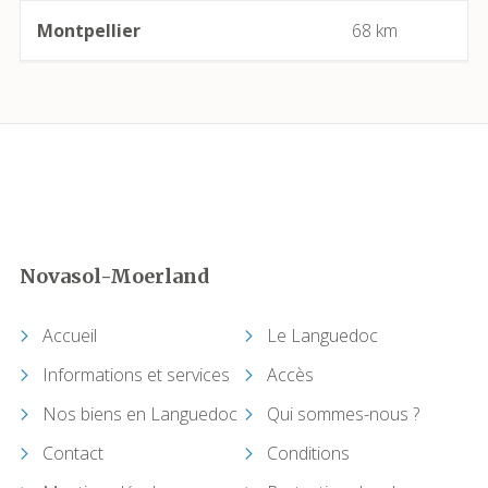
Cabrerolles
Montpellier
68 km
Cailhau
Camplong (Félines-Minervois)
Camprafaud (Ferrières-Poussarou)
Cap d'Agde (Agde)
Novasol-Moerland
Capendu
Accueil
Le Languedoc
Capestang
Informations et services
Accès
Carcassonne
Nos biens en Languedoc
Qui sommes-nous ?
Contact
Conditions
Castelnau-de-Guers