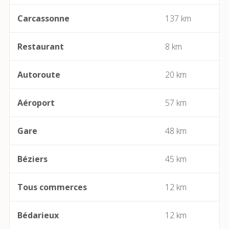
Bassan
Carcassonne
137 km
Beaufort
Restaurant
8 km
Bédarieux
Autoroute
20 km
Berlou
Aéroport
57 km
Bessan
Gare
48 km
Béziers
Béziers
45 km
Bize-Minervois
Tous commerces
12 km
Boujan-sur-Libron
Boutenac
Bédarieux
12 km