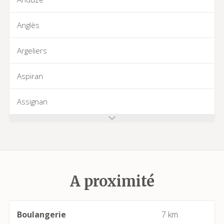
Anglès
Argeliers
Aspiran
Assignan
Azillanet
Azille
A proximité
Babeau-Bouldoux
Bages
Boulangerie
7 km