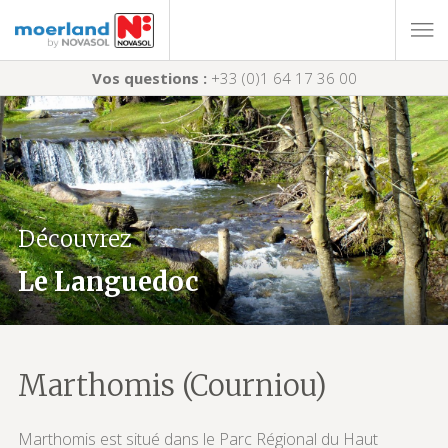
Vos questions :
+33 (0)1 64 17 36 00
Découvrez
Le Languedoc
Marthomis (Courniou)
Marthomis est situé dans le Parc Régional du Haut