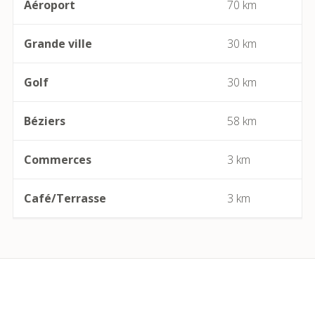
Aéroport
70 km
Bédarieux
Grande ville
30 km
Berlou
Golf
30 km
Bessan
Béziers
58 km
Béziers
Commerces
3 km
Bize-Minervois
Café/Terrasse
3 km
Boujan-sur-Libron
Boutenac
Cabrerolles
Cailhau