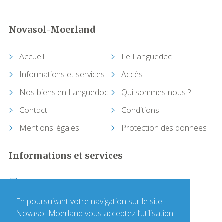
Camplong (Félines-Minervois)
Novasol-Moerland
Camprafaud (Ferrières-Poussarou)
Accueil
Le Languedoc
Cap d'Agde (Agde)
Informations et services
Accès
Nos biens en Languedoc
Qui sommes-nous ?
Capendu
Contact
Conditions
Capestang
Mentions légales
Protection des donnees
Carcassonne
Informations et services
Castelnau-de-Guers
+33 (0)1 64 17 36 00
Caunes-Minervois
Contactez-nous
En poursuivant votre navigation sur le site
Novasol-Moerland vous acceptez l’utilisation
Causses-et-Veyran