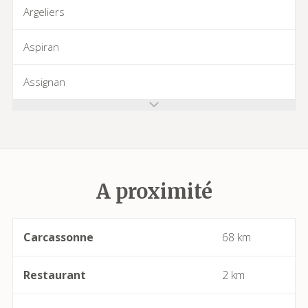
Argeliers
Aspiran
Assignan
Azillanet
Azille
A proximité
Babeau-Bouldoux
Bages
Carcassonne
68 km
Bassan
Restaurant
2 km
Beaufort