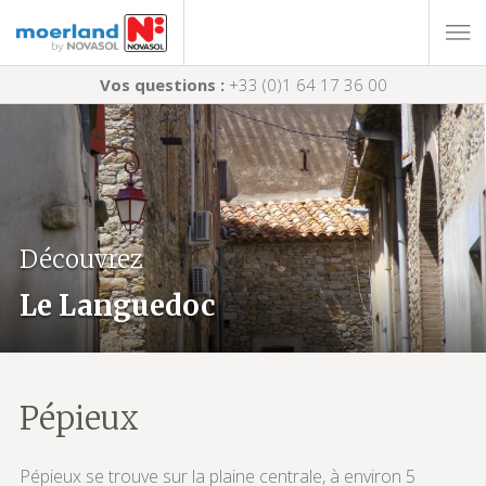
Vos questions :
+33 (0)1 64 17 36 00
Découvrez
Le Languedoc
Pépieux
Pépieux se trouve sur la plaine centrale, à environ 5