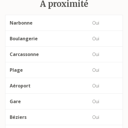
A proximité
Babeau-Bouldoux
Bages
Narbonne
Oui
Bassan
Boulangerie
Oui
Beaufort
Carcassonne
Oui
Bédarieux
Plage
Oui
Berlou
Aéroport
Oui
Bessan
Gare
Oui
Béziers
Béziers
Oui
Bize-Minervois