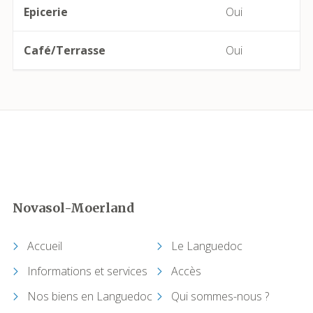
Epicerie
Oui
Boujan-sur-Libron
Boutenac
Café/Terrasse
Oui
Cabrerolles
Cailhau
Camplong (Félines-Minervois)
Camprafaud (Ferrières-Poussarou)
Novasol-Moerland
Cap d'Agde (Agde)
Accueil
Le Languedoc
Capendu
Informations et services
Accès
Nos biens en Languedoc
Qui sommes-nous ?
Capestang