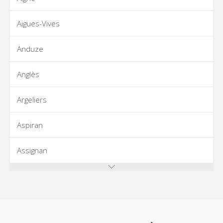
Aigues-Vives
Anduze
Anglès
Argeliers
Aspiran
Assignan
Azillanet
Azille