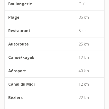
Boulangerie
Oui
Bassan
Plage
35 km
Beaufort
Restaurant
5 km
Bédarieux
Autoroute
25 km
Berlou
Canoë/kayak
12 km
Bessan
Aéroport
40 km
Béziers
Canal du Midi
12 km
Bize-Minervois
Béziers
22 km
Boujan-sur-Libron