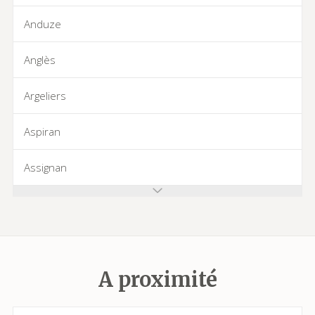
Anduze
Anglès
Argeliers
Aspiran
Assignan
Azillanet
Azille
A proximité
Babeau-Bouldoux
Bages