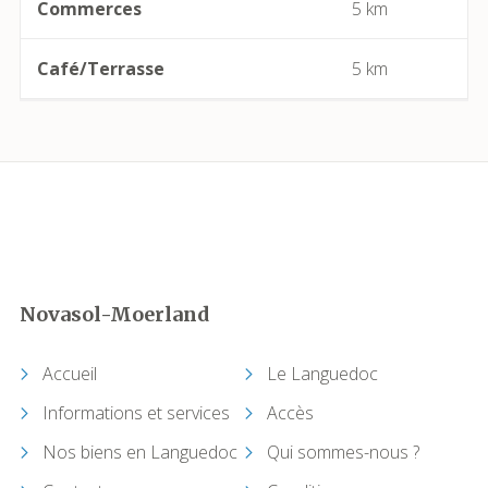
Boutenac
Commerces
5 km
Cabrerolles
Café/Terrasse
5 km
Cailhau
Camplong (Félines-Minervois)
Camprafaud (Ferrières-Poussarou)
Cap d'Agde (Agde)
Novasol-Moerland
Capendu
Accueil
Le Languedoc
Capestang
Informations et services
Accès
Carcassonne
Nos biens en Languedoc
Qui sommes-nous ?